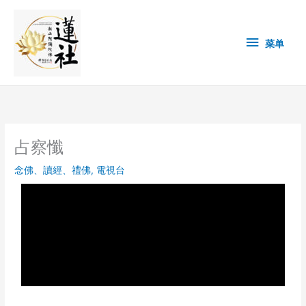
Skip
菜
to
content
单
菜单
占察懺
念佛、讀經、禮佛
,
電視台