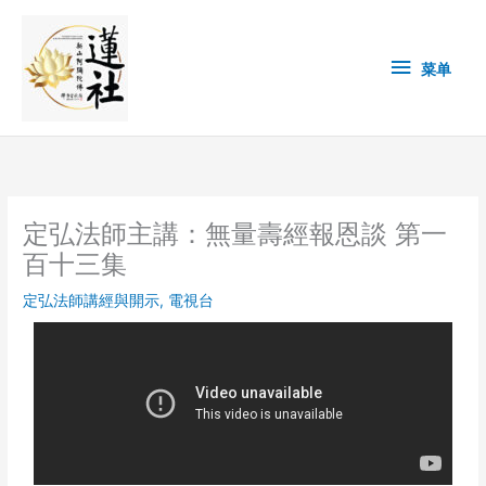
Skip
菜
to
content
单
菜单
定弘法師主講：無量壽經報恩談 第一
百十三集
定弘法師講經與開示
,
電視台