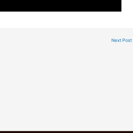
Next Post