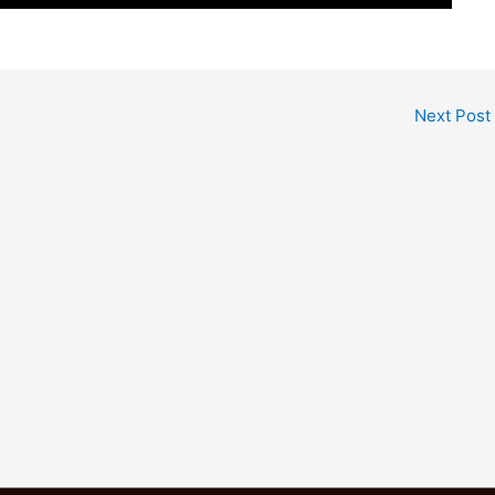
Next Post