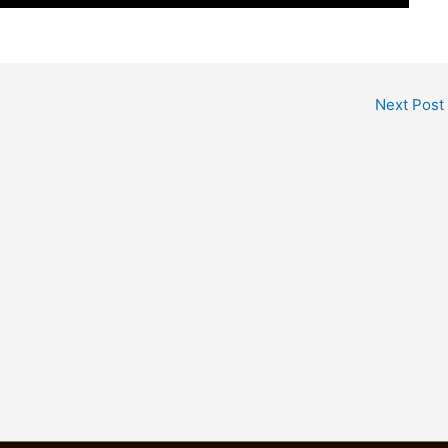
Next Post