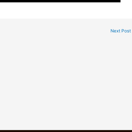
Next Post