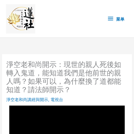
Skip
菜
to
content
单
菜单
淨空老和尚開示：現世的親人死後如
轉入鬼道，能知道我們是他前世的親
人嗎？如果可以，為什麼換了道都能
知道？請法師開示？
淨空老和尚講經與開示
,
電視台