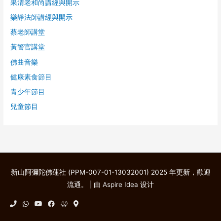
果清老和尚講經與開示
樂靜法師講經與開示
蔡老師講堂
黃警官講堂
佛曲音樂
健康素食節目
青少年節目
兒童節目
新山阿彌陀佛蓮社 (PPM-007-01-13032001) 2025 年更新，歡迎
流通。 | 由
Aspire Idea
设计