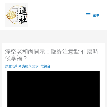
Skip
菜
to
content
单
菜单
淨空老和尚開示：臨終注意點 什麼時
候享福？
淨空老和尚講經與開示
,
電視台