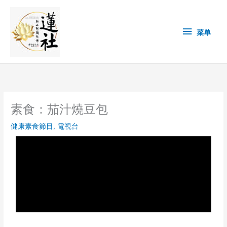
Skip
菜
to
content
单
菜单
素食：茄汁燒豆包
健康素食節目
,
電視台