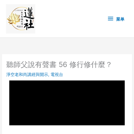
Skip
菜
to
content
单
菜单
聽師父說有聲書 56 修行修什麼？
淨空老和尚講經與開示
,
電視台