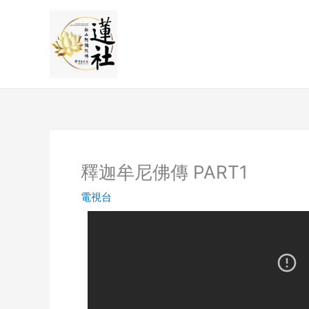
Skip
to
content
釋迦牟尼佛傳 PART1
電視台