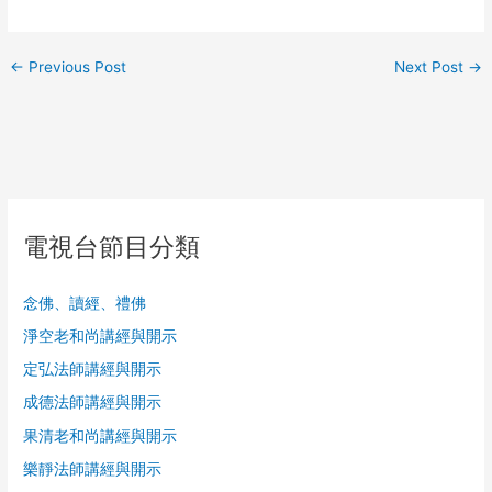
←
Previous Post
Next Post
→
電視台節目分類
念佛、讀經、禮佛
淨空老和尚講經與開示
定弘法師講經與開示
成德法師講經與開示
果清老和尚講經與開示
樂靜法師講經與開示