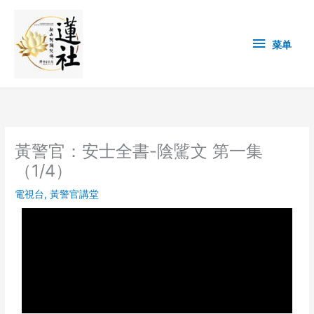
Skip
菜
to
content
单
菜单
黃警官：安士全書-陰騭文 第一集
（1/4）
電視台
,
黃警官講堂