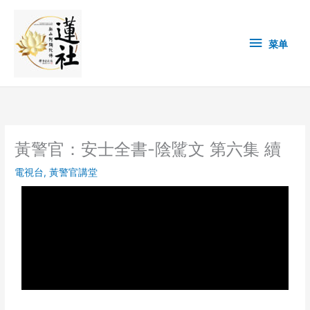
Skip
菜
to
content
单
菜单
黃警官：安士全書-陰騭文 第六集 續
電視台
,
黃警官講堂