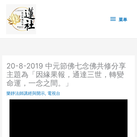
Skip
菜
to
content
单
菜单
20-8-2019 中元節佛七念佛共修分享
主題為「因緣果報，通達三世，轉變
命運，一念之間。」
樂靜法師講經與開示
,
電視台