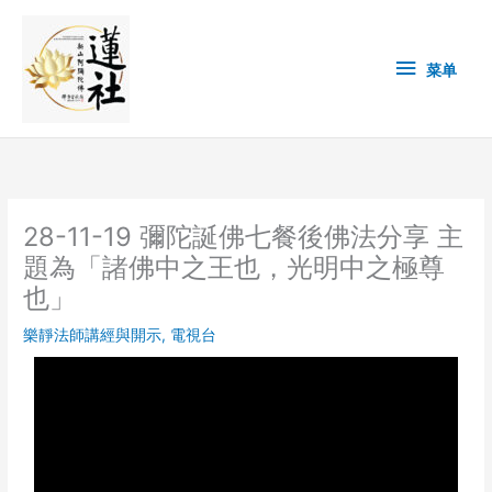
Skip
菜
to
content
单
菜单
28-11-19 彌陀誕佛七餐後佛法分享 主
題為「諸佛中之王也，光明中之極尊
也」
樂靜法師講經與開示
,
電視台