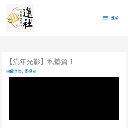
Skip
菜
to
content
单
菜单
【流年光影】私塾篇 1
佛曲音樂
,
電視台