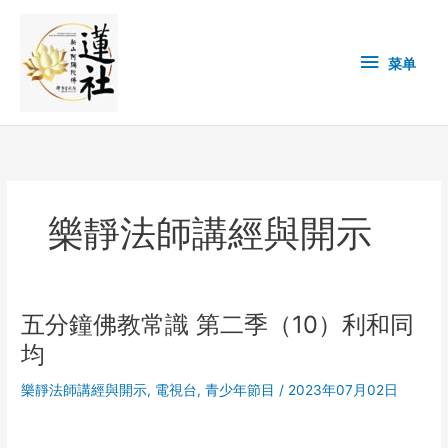
Skip
菜
to
content
单
菜单
樂靜法師講經與開示
五分鐘佛教常識 第二季（10）利和同
五
分
均
鐘
佛
樂靜法師講經與開示
,
電視台
,
青少年節目
/
2023年07月02日
教
常