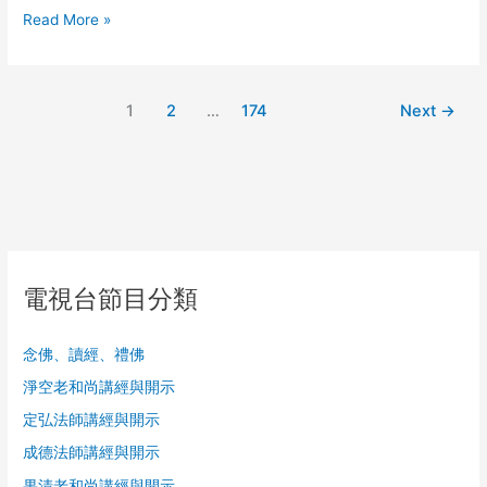
識
Read More »
第
二
季
（10）
1
2
…
174
Next
→
利
和
同
均
電視台節目分類
念佛、讀經、禮佛
淨空老和尚講經與開示
定弘法師講經與開示
成德法師講經與開示
果清老和尚講經與開示