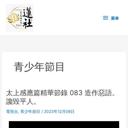
Skip
菜
to
content
单
菜单
青少年節目
太上感應篇精華節錄 083 造作惡語。
太
上
讒毀平人。
感
應
電視台
,
青少年節目
/
2023年12月08日
篇
精