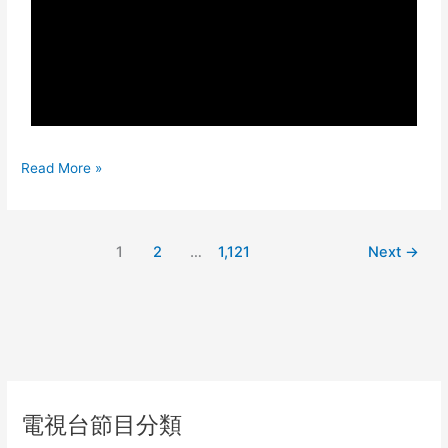
華
節
錄
083
造
作
惡
語。
Read More »
讒
毀
平
人。
1
2
…
1,121
Next
→
電視台節目分類