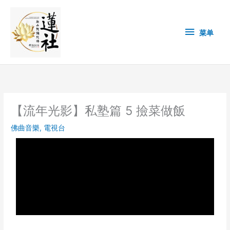
Skip
菜
to
content
单
菜单
【流年光影】私塾篇 5 撿菜做飯
佛曲音樂
,
電視台