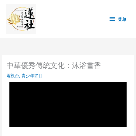
Skip
菜
to
content
单
菜单
中華優秀傳統文化：沐浴書香
電視台
,
青少年節目