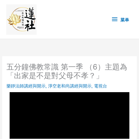
Skip
菜
to
content
单
菜单
五分鐘佛教常識 第一季 （6）主題為
「出家是不是對父母不孝？」
樂靜法師講經與開示
,
淨空老和尚講經與開示
,
電視台