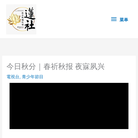
Skip
菜
to
content
单
菜单
今日秋分｜春祈秋报 夜寐夙兴
電視台
,
青少年節目