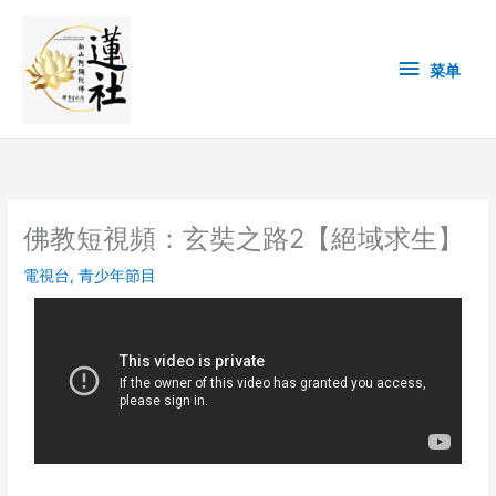
Skip
菜
to
content
单
菜单
佛教短視頻：玄奘之路2【絕域求生】
電視台
,
青少年節目