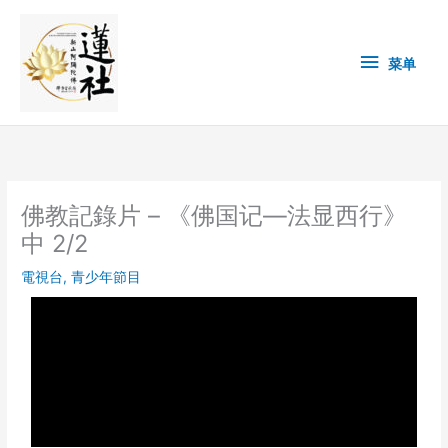
Skip
菜
to
content
单
菜单
佛教記錄片 – 《佛国记—法显西行》
中 2/2
電視台
,
青少年節目