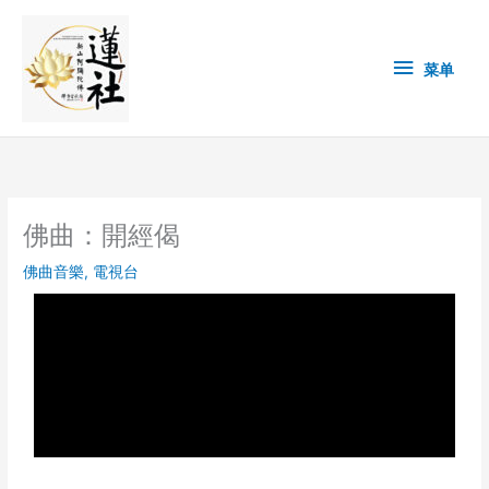
Skip
菜
to
content
单
菜单
佛曲：開經偈
佛曲音樂
,
電視台