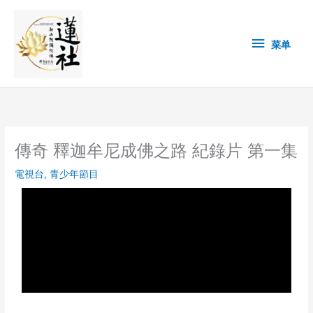
Skip
菜
to
content
单
菜单
傳奇 釋迦牟尼成佛之路 紀錄片 第一集
電視台
,
青少年節目