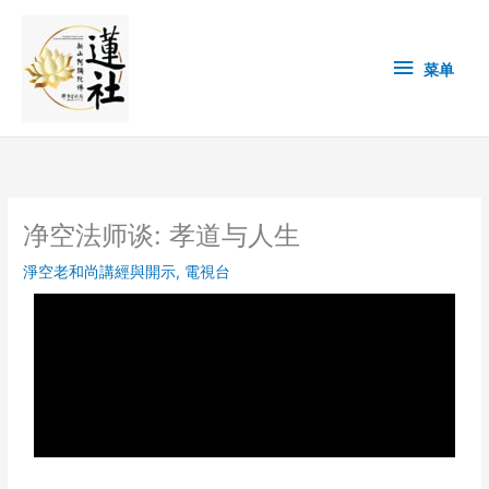
Skip
菜
to
content
单
菜单
净空法师谈: 孝道与人生
淨空老和尚講經與開示
,
電視台