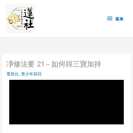
Skip
菜
to
content
单
菜单
凈修法要 21－如何得三寶加持
電視台
,
青少年節目