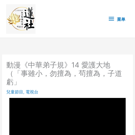
Skip
菜
to
content
单
菜单
動漫《中華弟子規》14 愛護大地
（「事雖小，勿擅為，茍擅為，子道
虧」
兒童節目
,
電視台