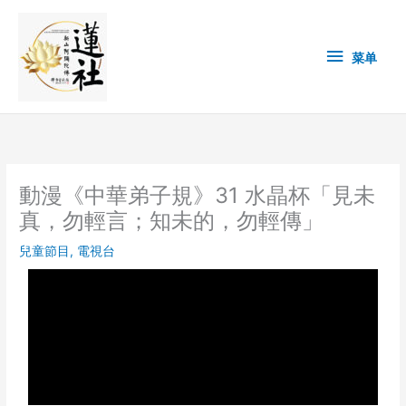
Skip
菜
to
content
单
菜单
動漫《中華弟子規》31 水晶杯「見未
真，勿輕言；知未的，勿輕傳」
兒童節目
,
電視台