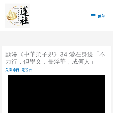
Skip
菜
to
content
单
菜单
動漫《中華弟子規》34 愛在身邊「不
力行，但學文，長浮華，成何人」
兒童節目
,
電視台