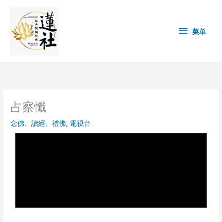
Skip
菜
to
content
单
菜单
占察懺
念佛、讀經、禮佛
,
電視台