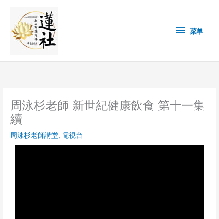
Skip
菜
to
content
单
菜单
周泳杉老師 新世紀健康飲食 第十一集
續
周泳杉老師講堂
,
電視台