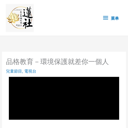
Skip
菜
to
content
单
菜单
品格教育－環境保護就差你一個人
兒童節目
,
電視台