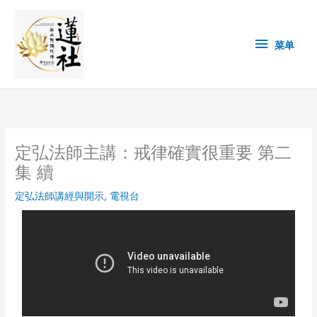
Skip
菜
to
content
单
菜单
定弘法師主講：戒律確實很重要 第二
集 續
定弘法師講經與開示
,
電視台