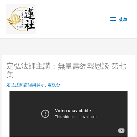
Skip
菜
to
content
单
菜单
定弘法師主講：無量壽經報恩談 第七
集
定弘法師講經與開示
,
電視台