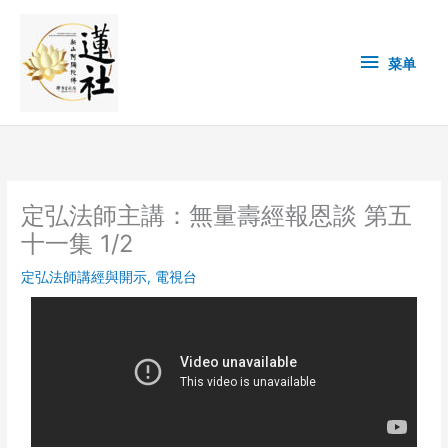
Skip
菜
to
content
单
菜单
定弘法師主講：無量壽經報恩談 第五
十一集 1/2
定弘法師講經與開示
,
電視台