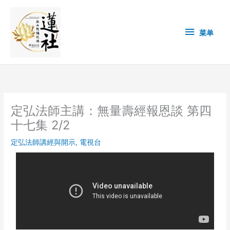
Skip
菜
to
content
单
菜单
定弘法師主講：無量壽經報恩談 第四
十七集 2/2
定弘法師講經與開示
,
電視台