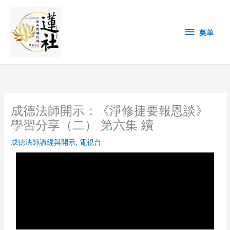
Skip
菜
to
content
单
菜单
成德法師開示：《淨修捷要報恩談》
學習分享（二） 第六集 續
成德法師講經與開示
,
電視台