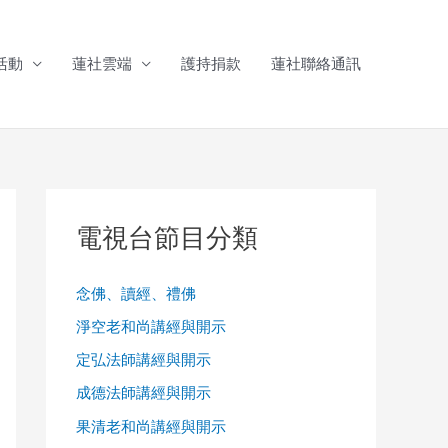
活動
蓮社雲端
護持捐款
蓮社聯絡通訊
電視台節目分類
念佛、讀經、禮佛
淨空老和尚講經與開示
定弘法師講經與開示
成德法師講經與開示
果清老和尚講經與開示