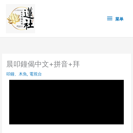
Skip
菜
to
content
单
菜单
晨叩鐘偈中文+拼音+拜
叩鐘、木魚
,
電視台