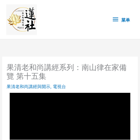
Skip
菜
to
content
单
菜单
果清老和尚講經系列：南山律在家備
覽 第十五集
果清老和尚講經與開示
,
電視台