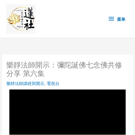
Skip
菜
to
content
单
菜单
樂靜法師開示：彌陀誕佛七念佛共修
分享 第六集
樂靜法師講經與開示
,
電視台