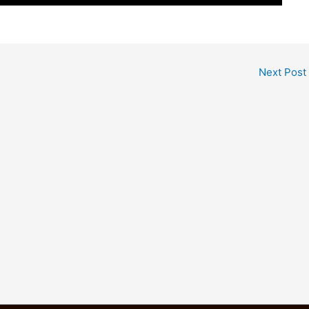
Next Post