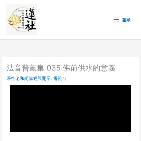
Skip
菜
to
content
单
菜单
法音普薰集 035 佛前供水的意義
淨空老和尚講經與開示
,
電視台