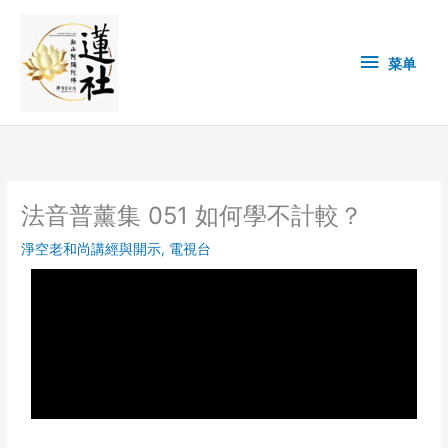
Skip
菜
to
content
单
菜单
法音普薰集 051 如何學不計較？
淨空老和尚講經與開示
,
電視台