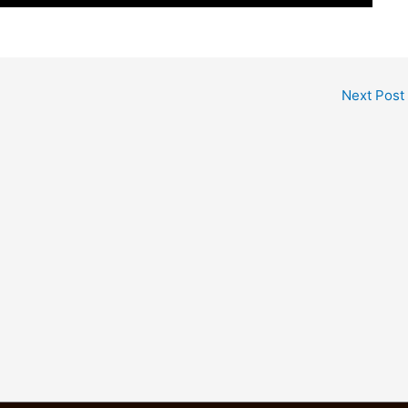
Next Post