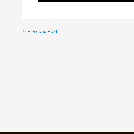
←
Previous Post