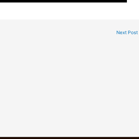
Next Post