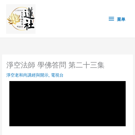
Skip
菜
to
content
单
菜单
淨空法師 學佛答問 第二十三集
淨空老和尚講經與開示
,
電視台